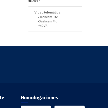
Howen
Video telemática
Dashcam Lite
Dashcam Pro
MDVR
te
Homologaciones