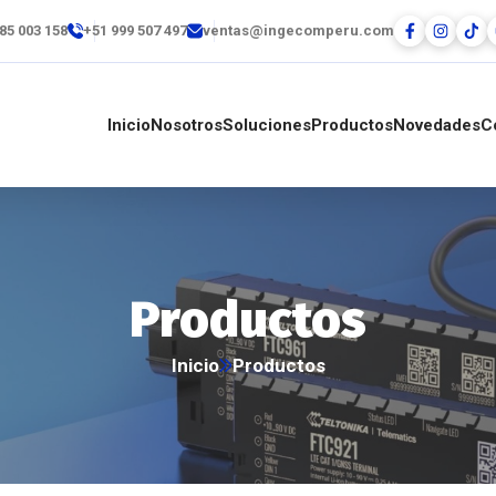
85 003 158
+51 999 507 497
ventas@ingecomperu.com
Inicio
Nosotros
Soluciones
Productos
Novedades
C
Productos
Inicio
Productos