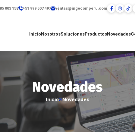
85 003 158
+51 999 507 497
ventas@ingecomperu.com
Inicio
Nosotros
Soluciones
Productos
Novedades
C
Novedades
Inicio
Novedades