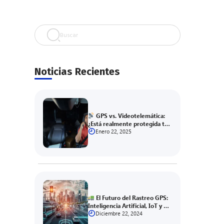
Buscar
Noticias Recientes
GPS vs. Videotelemática:
¿Está realmente protegida tu
flota en 2025?
Enero 22, 2025
El Futuro del Rastreo GPS:
Inteligencia Artificial, IoT y 5G
al Servicio de la Eficiencia
Diciembre 22, 2024
Logística